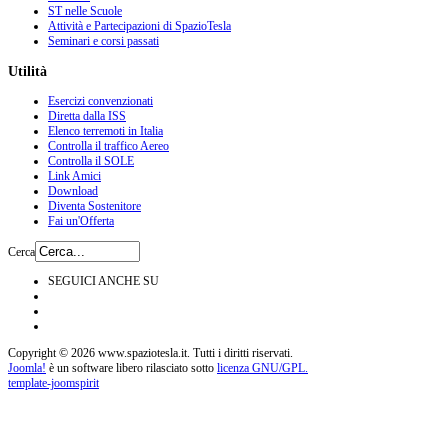
ST nelle Scuole
Attività e Partecipazioni di SpazioTesla
Seminari e corsi passati
Utilità
Esercizi convenzionati
Diretta dalla ISS
Elenco terremoti in Italia
Controlla il traffico Aereo
Controlla il SOLE
Link Amici
Download
Diventa Sostenitore
Fai un'Offerta
Cerca
SEGUICI ANCHE SU
Copyright © 2026 www.spaziotesla.it. Tutti i diritti riservati.
Joomla!
è un software libero rilasciato sotto
licenza GNU/GPL.
template-joomspirit