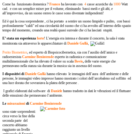
Come ha funzionato domenica ?
Franco
ha lavorato con
4
casse acustiche da
1000
Watt
cad. e con un semplice mixer per il volume, eliminando bassi medi e gli alti, e
all’improvviso, da un suono stereo le casse sono diventate indipendenti!
Ed è qui la cosa sorprendente , ci ha portato a sentire un suono limpido e pulito, con bassi
profondamente “caldi” ed una circolarità del suono che ci ha avvolto all’interno dello spazio
tempo del momento, creando una realtà quasi surreale che ci ha lasciati stupiti.
E’ stata un esperienza
forte
! L’energia era intensa e durante il concerto, la sala è stata
monitorata sia attraverso le apparecchiature di
Daniele Gullà
,
Perito Biometrico
, ed esperto di Biopsicocibernetica, sia con l’ausilio dell’amico e
radioestesista
Carmine Benintende
esperto in radionica e comunicazione
multidimensionale che ha rilevato il valore su scala
Bovis
,
delle varie energie che
permeavano nella stanza sia durante la musica sia in assenza del suono.
I dispositivi di
Daniele Gullà
hanno rilevato le immagini dell’aura dell’ambiente e delle
persone, le immagini video impresse hanno mostrato i colori dell’arcobaleno sul soffitto ed
una luce dorata che sovrastava la platea delle persone .
I grafici elaborati dal software di
Daniele
hanno tradotto in dati le vibrazioni ed il fluttuare
delle emozioni che permeavano l’ambiente.
Le
misurazioni
di
Carmine Benintende
sono state sorprendenti:
circa verso la fine della
seconda parte del
concerto abbiamo
raggiunto un livello