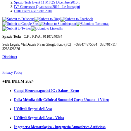
Spazio Tesla Event 11 MFQS Dicembre 2016...
IV° Congresso Quantistica 2016 - Le Immagini
Dalla Pietra alle Stelle 2016
Spazio Tesla
- C.F. / P.IVA : 91107240334
Sede Legale: Via Ducale 6 San Giorgio P.no (PC) - +393474875534 - 3357017114 -
3288428826
Disclaimer
Privacy Policy
+INFINIUM 2024
Campi Elettromagnetici 5G e Salute - Event
Dalla Melodia delle Cellule al Suono del Corpo Umano - i Video
I Velivoli Segreti dell'Asse
I Velivoli Segreti dell'Asse - Video
Ingegneria Meteorologica - Ingegneria Atmosferica Artificiosa