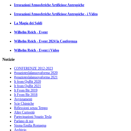
Irrorazioni Atmosferiche Artificiose Antropiche
Irrorazioni Atmosferiche Artificiose Antropiche - i Video
La Magia dei Soldi
Wilhelm Reich - Event
Wilhelm Reich - Event 2024 la Conferenza
Wilhelm Reich - Event i Video
Notizie
CONFERENZE 2012-2023
#spazioteslalanuovaforma 2020
#spazioteslalanuovaforma 2021
It from QuBit 2020
It from QuBit 2021
It From Bit 2019
It From Bit 2018
Avvistamenti
Scie Chimiche
Riflessioni senza Tempo
Altre Curiosità
Partecipazioni Spazio Tesla
Parlano di noi
Sisma Emilia Romagna
Archivio