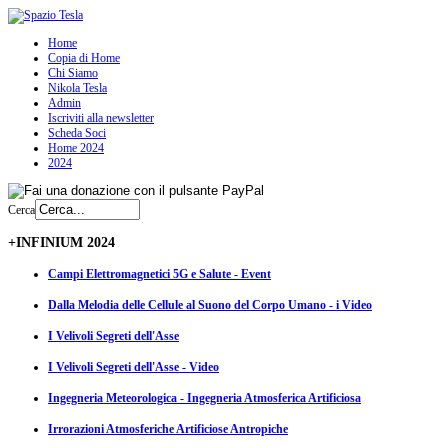
Home
Copia di Home
Chi Siamo
Nikola Tesla
Admin
Iscriviti alla newsletter
Scheda Soci
Home 2024
2024
Cerca
+INFINIUM 2024
Campi Elettromagnetici 5G e Salute - Event
Dalla Melodia delle Cellule al Suono del Corpo Umano - i Video
I Velivoli Segreti dell'Asse
I Velivoli Segreti dell'Asse - Video
Ingegneria Meteorologica - Ingegneria Atmosferica Artificiosa
Irrorazioni Atmosferiche Artificiose Antropiche