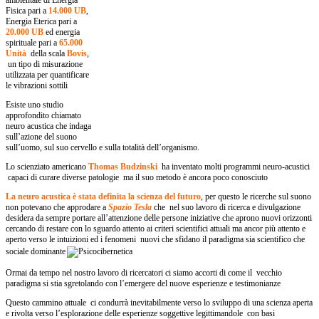
ambientale di Energia
Fisica pari a
14.000 UB
,
Energia Eterica pari a
20.000 UB
ed energia
spirituale pari a
65.000
Unità
della scala
Bovis
,
un tipo di misurazione
utilizzata per quantificare
le vibrazioni sottili
Esiste uno studio
approfondito chiamato
neuro acustica che indaga
sull’azione del suono
sull’uomo, sul suo cervello e sulla totalità dell’organismo.
Lo scienziato americano
Thomas Budzinski
ha inventato molti programmi neuro-acustici
capaci di curare diverse patologie ma il suo metodo è ancora poco conosciuto
La neuro acustica è stata definita la scienza del futuro
, per questo le ricerche sul suono
non potevano che approdare a
Spazio Tesla
che nel suo lavoro di ricerca e divulgazione
desidera da sempre portare all’attenzione delle persone iniziative che aprono nuovi orizzonti
cercando di restare con lo sguardo attento ai criteri scientifici attuali ma ancor più attento e
aperto verso le intuizioni ed i fenomeni nuovi che sfidano il paradigma sia scientifico che
sociale dominante
Ormai da tempo nel nostro lavoro di ricercatori ci siamo accorti di come il vecchio
paradigma si stia sgretolando con l’emergere del nuove esperienze e testimonianze
Questo cammino attuale ci condurrà inevitabilmente verso lo sviluppo di una scienza aperta
e rivolta verso l’esplorazione delle esperienze soggettive legittimandole con basi