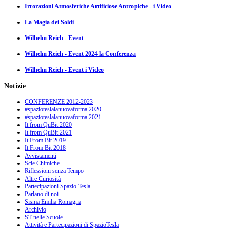
Irrorazioni Atmosferiche Artificiose Antropiche - i Video
La Magia dei Soldi
Wilhelm Reich - Event
Wilhelm Reich - Event 2024 la Conferenza
Wilhelm Reich - Event i Video
Notizie
CONFERENZE 2012-2023
#spazioteslalanuovaforma 2020
#spazioteslalanuovaforma 2021
It from QuBit 2020
It from QuBit 2021
It From Bit 2019
It From Bit 2018
Avvistamenti
Scie Chimiche
Riflessioni senza Tempo
Altre Curiosità
Partecipazioni Spazio Tesla
Parlano di noi
Sisma Emilia Romagna
Archivio
ST nelle Scuole
Attività e Partecipazioni di SpazioTesla