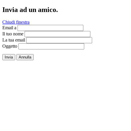
Invia ad un amico.
Chiudi finestra
Email a
Il tuo nome
La tua email
Oggetto
Invia
Annulla