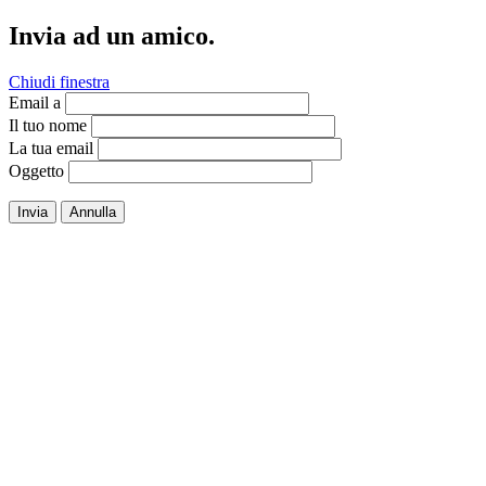
Invia ad un amico.
Chiudi finestra
Email a
Il tuo nome
La tua email
Oggetto
Invia
Annulla